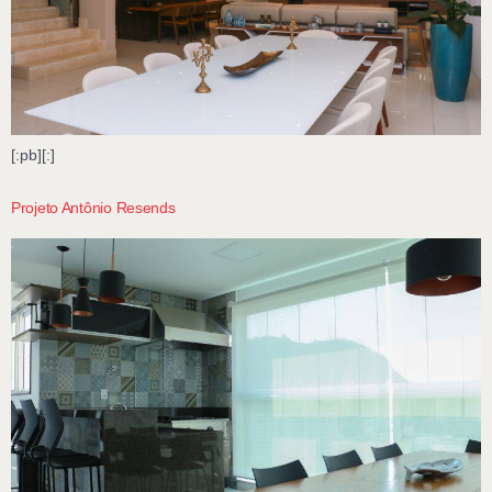
[:pb][:]
Projeto Antônio Resends