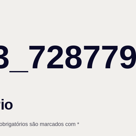
3_72877
io
brigatórios são marcados com
*