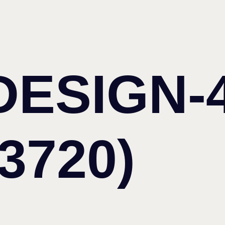
ESIGN-
3720)