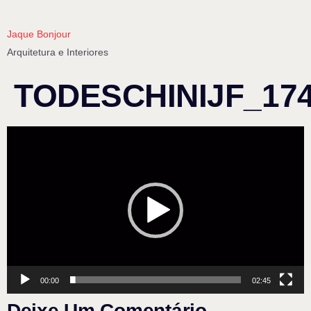
Jaque Bonjour
Arquitetura e Interiores
TODESCHINIJF_174
Tocador
de
vídeo
00:00
02:45
Deixe Um Comentário