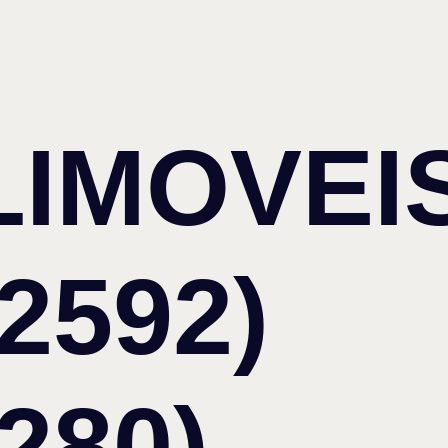
IMOVEIS
2592)
280)