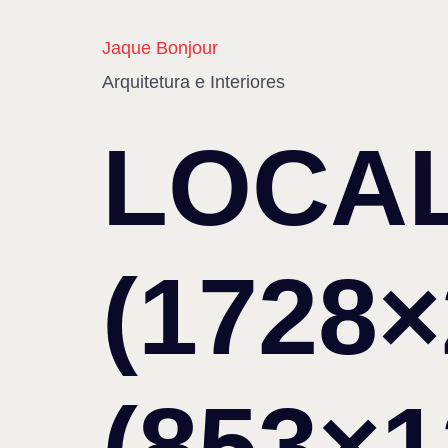
Jaque Bonjour
Arquitetura e Interiores
LOCAL
(1728×
(853×1